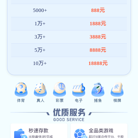
2025 年
v6.3.0 · 2025年10月
推出多端数据同步，浏览记录与个性设置跨设备共享。
智能推荐系统优化，结合九州体育平台用户行为自动适配内
容。
新增教学专栏，视频+图文讲解提升新用户上手效率。
小屏设备适配更新，界面展示更清晰。
v6.2.0 · 2025年8月
新增实时关注榜单，便于掌握高热度赛事。
用户成长系统上线，等级机制展示更直观。
夜间模式优化，适配九州·体育(中国)官方网站-
JIUZHOUSPORTS用户常用系统设置。
筛选条件优化，支持联赛快速定位。
v6.1.3 · 2025年6月