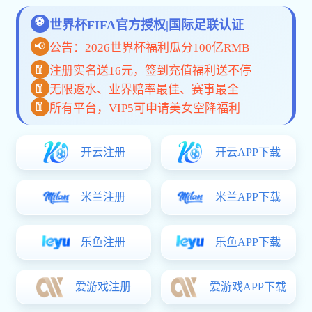
极速比分
支持九州·体育(中国)官方网站-JIUZHOUSPORTS全类
别体育项目，赛事动态快速同步。
互动社区
畅所欲言，与全球球迷一起交流观点、参与讨论。