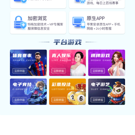
更新赛事推送机制，数据加载更快。
关键词高亮检索功能上线，搜索更便捷。
提升老旧设备兼容性，视觉显示更统一。
2024 年
2023 年