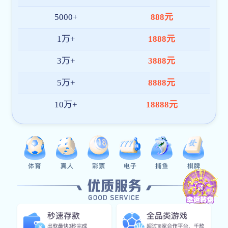
七、未成年人保护
我们不会面向 14 周岁以下用户提供注册服务。如发现未成年人
信息，我们将及时删除。如您是监护人可与我们联系处理。
八、隐私政策的更新
当本政策有重大调整时，我们将通过平台公告、推送等方式提前
告知。
九、联系我们
如有任何隐私相关的问题，请发送邮件至：
support@c3614.com