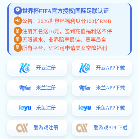
设备信息：操作系统、浏览器、分辨率、唯一标识等
行为记录：包括访问路径、停留时间、偏好设置等
位置信息：在获得授权后采集
三、信息使用目的
收集到的信息将用于：
为您提供定制化内容与互动体验
保障账号和数据安全
进行数据分析与服务优化
在授权基础上提供通知推送服务
四、第三方共享与信息披露
我们承诺不会随意出售用户信息，仅在以下情况下共享：
经您明确授权的合作服务
与第三方技术支持商（如推送、云服务）合作时