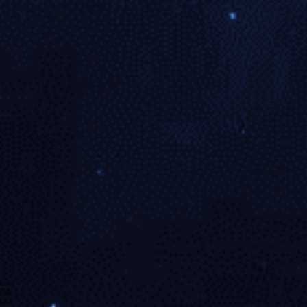
伊兰加重回波兰复仇之战四年前失利如今
在足球的世界里，胜利和失败常常交替出现，而球员们
2026-05-27
阿莱格里与伊布激烈争吵差点动手塔雷富
在意大利足球界，阿莱格里与伊布的争吵事件引发了广
2026-06-16