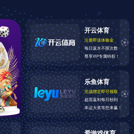
注册入口
赛事与数据服务
持
APP下载
与
网页使用
，每日同步更新
握比赛节奏。