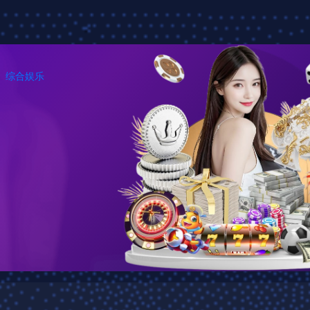
App下载
公司介绍
体育看点
P与网页版入口｜畅享全球体育
球、篮球、电竞等项目的赛事资讯与数据内容， 支
聚焦热门体育内容， 助您轻松获取赛事动态，掌
手机App
网页版