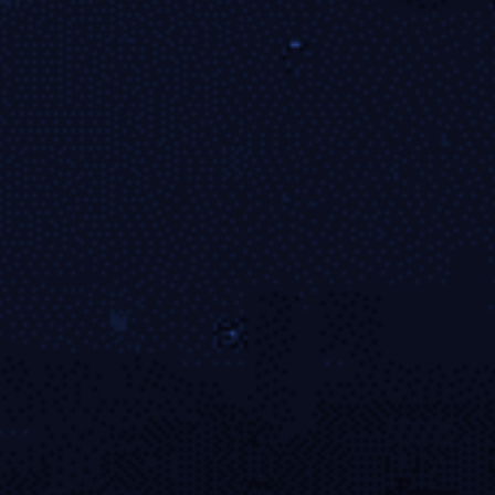
葡萄牙国家队在训练前为
对抗挫折的勇气则...
在葡萄牙国家队的训练前，球队
2026-07-26
塞巴略斯恢复合练库尔图
泛关注。这场激...
近日，西班牙足球俱乐部皇家马
2026-06-06