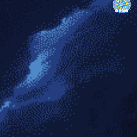
己的训练方式，以及应对压力的方法。同
统强敌，只要认真准备并付诸实践，就有可
，此次冷门或许将引发更大范围内竞争格局
使拥有辉煌记录，也不能掉以轻心，每一个
机遇永远存在于每一个角落，只要敢于追
 teams, making the next season even