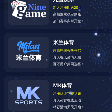
常规赛全胜却在锦标赛首
2026-05-28 11:46
56 次阅读
首页
/
体育看点
在一场备受瞩目的锦标赛中，常规赛全胜