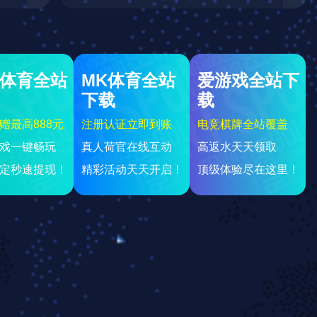
本文将从四个方面深入分析这一事件，包括
呈现这一令人难忘的篮球盛事。
众多关键比赛中，他们展现出了极高的水
位。
系统的方法，使得队员们能够充分发挥各自
比赛。
战斗力。在这样的氛围下，整个赛季充满了
归结为多个方面。首先是心理压力。作为常