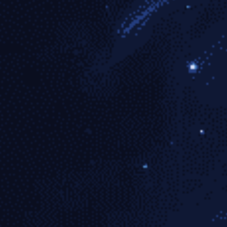
努力与坚持实现梦想。而这种精神，将会
4、未来赛事影响分析
此次冷门事件对于常规赛全胜队伍来说，
时，加强心理辅导和调整心态，将可能成
另一方面，对于其他参赛队伍而言，此次
能创造出奇迹；另一方面，这也促使所有
变化，为未来赛事增添更多悬念。
总结：
综上所述，“常规赛全胜却在锦标赛首轮
对手都值得尊重。同时，我们也看到了那
逐，就能实现梦想。
This event's aftermath will likely lea