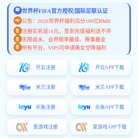
迈克尔里德谈与科比交手的准
备工作与全力以赴的必要性
2026-05-31 11:45
59 次阅读
首页
/
体育看点