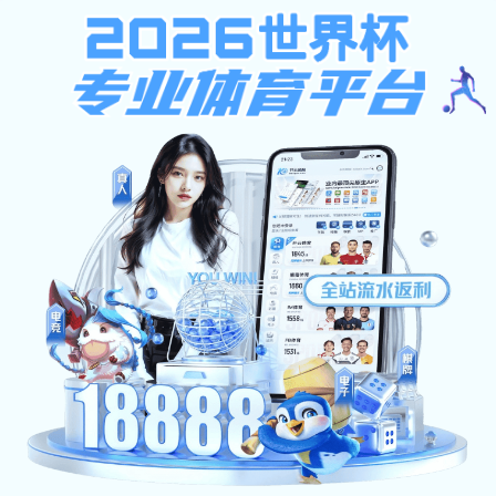
注册入口
九州体育
APP与网页版入口｜
畅享全球体育赛事与数据服务
欢迎访问
九州体育
，提供全面覆盖足球、篮
球、电竞等项目的赛事资讯与数据内容， 支持
APP下载
与
网页使用
，每日同步更新千场比
赛，聚焦热门体育内容， 助您轻松获取赛事动
态，掌握比赛节奏。
手机App
网页版